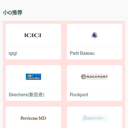
小O推荐
igigi
Petit Bateau
Skechers(斯凯奇)
Rockport