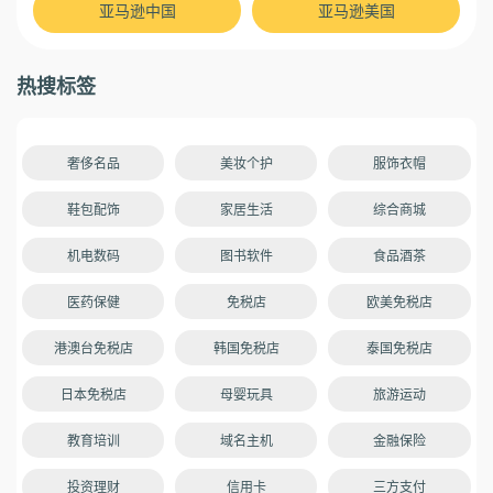
亚马逊中国
亚马逊美国
热搜标签
奢侈名品
美妆个护
服饰衣帽
鞋包配饰
家居生活
综合商城
机电数码
图书软件
食品酒茶
医药保健
免税店
欧美免税店
港澳台免税店
韩国免税店
泰国免税店
日本免税店
母婴玩具
旅游运动
教育培训
域名主机
金融保险
投资理财
信用卡
三方支付