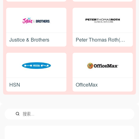
Justice & Brothers
Peter Thomas Roth(彼得罗夫)
HSN
OfficeMax