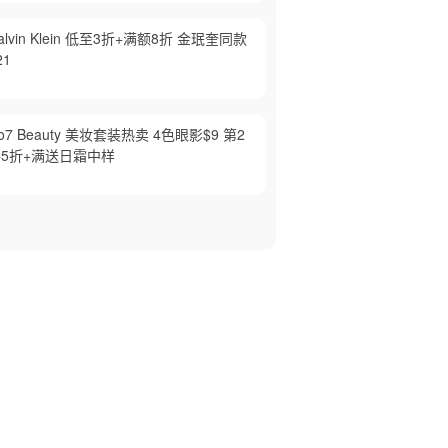
alvin Klein 低至3折+满额8折 金珉奎同款
21
o7 Beauty 美妆套装热卖 4色眼影$9 第2
5折+满送日霜中样