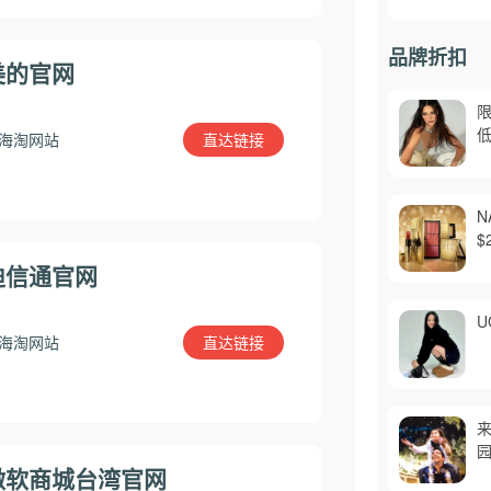
品牌折扣
美的官网
限
低
直达链接
海淘网站
N
$
迪信通官网
U
直达链接
海淘网站
来
园
微软商城台湾官网