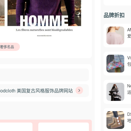
品牌折扣
A
爱
恤
奢侈名品
V
包
$
N
Modcloth 美国复古风格服饰品牌网站
运
D
地