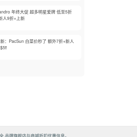
andro 年终大促 超多明星爱牌 低至5折
新人9折+上新
新：PacSun 白菜价秒了 额外7折+新人
$5❗️
全,品牌旗舰店与商城折扣优惠信息。