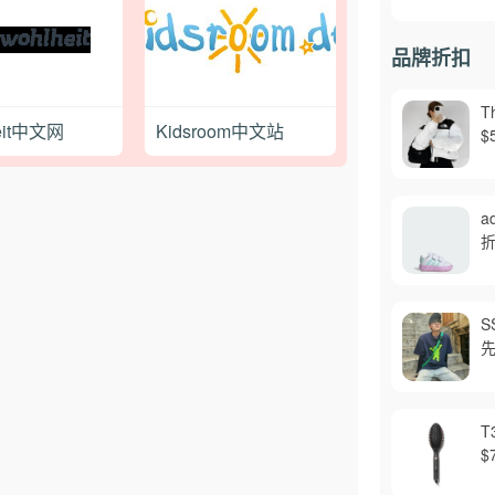
品牌折扣
T
eit中文网
Kidsroom中文站
$
a
折
S
先
T
$