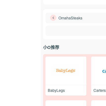
OmahaSteaks
小O推荐
BabyLegs
Carter