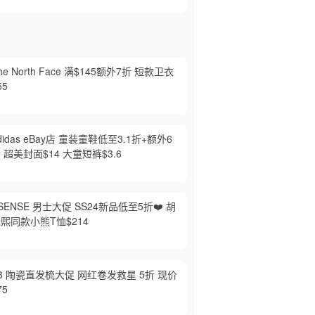
he North Face 满$145额外7折 短款卫衣
55
didas eBay店 童装童鞋低至3.1折+额外6
 超美封面$14 大童短裤$3.6
SENSE 男士大促 SS24新品低至5折❤️‍ 胡
熙同款小熊T恤$214
3 陶瓷直发梳大促 网红卷发救星 5折 现价
75