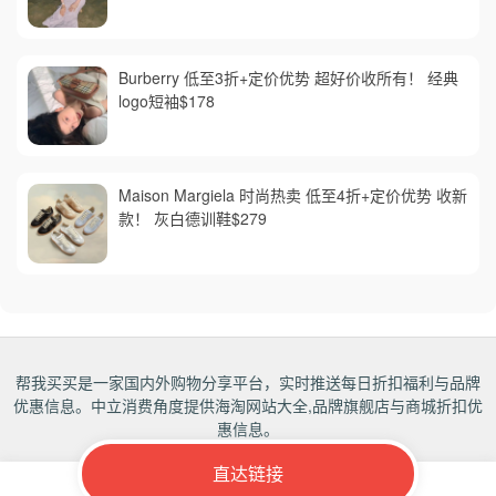
Burberry 低至3折+定价优势 超好价收所有！ 经典
logo短袖$178
Maison Margiela 时尚热卖 低至4折+定价优势 收新
款！ 灰白德训鞋$279
帮我买买是一家国内外购物分享平台，实时推送每日折扣福利与品牌
优惠信息。中立消费角度提供海淘网站大全,品牌旗舰店与商城折扣优
惠信息。
直达链接
Copyrights 2018-2027
帮我买买
All rights reserved.