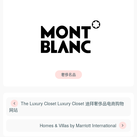
奢侈名品
The Luxury Closet Luxury Closet 迪拜奢侈品电商购物
网站
Homes & Villas by Marriott International