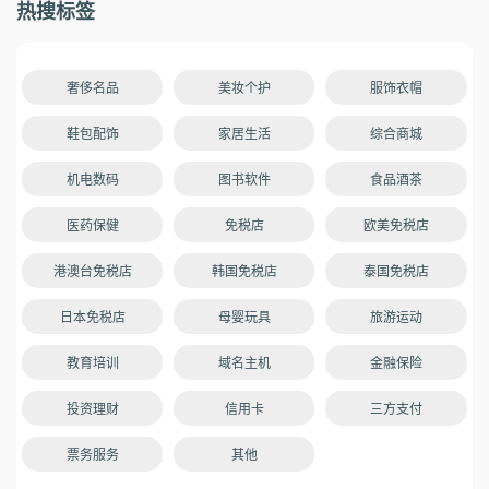
热搜标签
奢侈名品
美妆个护
服饰衣帽
鞋包配饰
家居生活
综合商城
机电数码
图书软件
食品酒茶
医药保健
免税店
欧美免税店
港澳台免税店
韩国免税店
泰国免税店
日本免税店
母婴玩具
旅游运动
教育培训
域名主机
金融保险
投资理财
信用卡
三方支付
票务服务
其他