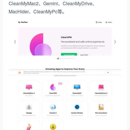
CleanMyMac2、Gemini、CleanMyDrive、
MacHider、CleanMyPc等。