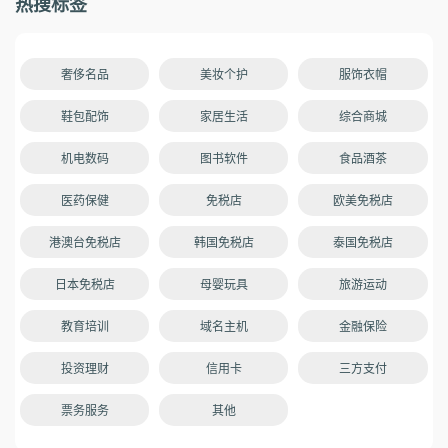
热搜标签
奢侈名品
美妆个护
服饰衣帽
鞋包配饰
家居生活
综合商城
机电数码
图书软件
食品酒茶
医药保健
免税店
欧美免税店
港澳台免税店
韩国免税店
泰国免税店
日本免税店
母婴玩具
旅游运动
教育培训
域名主机
金融保险
投资理财
信用卡
三方支付
票务服务
其他