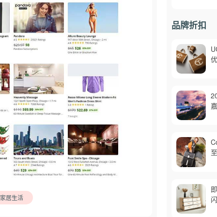
品牌折扣
U
优
2
嘉
C
至
即
家居生活
闪