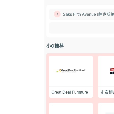
Saks Fifth Avenue (萨克
小O推荐
Great Deal Furniture
史泰博