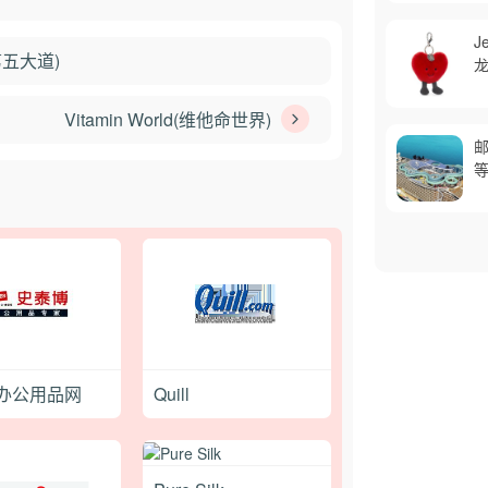
J
斯第五大道)
龙
Vitamin World(维他命世界)
邮
等
办公用品网
Quill