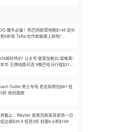
GG 暖冬必备！热巴同款雪地靴$148 定价
势6折收 Telfar合作款偷摸上新啦！
024邮轮特价! 公主号/皇家加勒比/诺唯真/
年华 王牌线路可选 9晚巴哈马行程$319
起
oach Outlet 男士专场 老花斜挎包$87 低
3折 收封面款
将截止：Wayfair 家居百款家具家饰一日
促边桌$39.9 低至3折 封面6斗柜$169