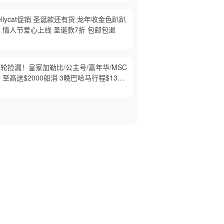
ellycat促销 圣诞款还有货 龙年收金色趴趴
 情人节爱心上线 圣诞款7折 包邮包退
轮捡漏！皇家加勒比/公主号/嘉年华/MSC
 至高送$2000船消 3晚巴哈马行程$139
起