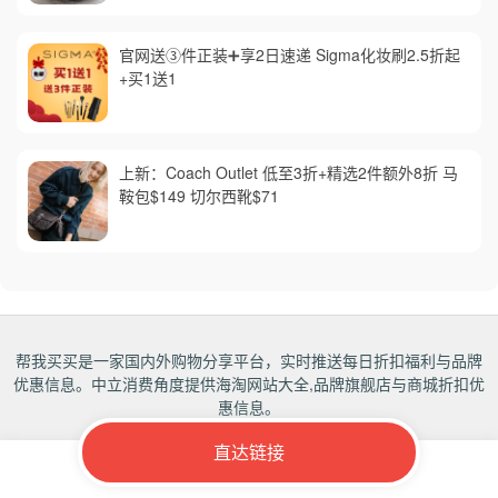
官网送③件正装➕享2日速递 Sigma化妆刷2.5折起
+买1送1
上新：Coach Outlet 低至3折+精选2件额外8折 马
鞍包$149 切尔西靴$71
帮我买买是一家国内外购物分享平台，实时推送每日折扣福利与品牌
优惠信息。中立消费角度提供海淘网站大全,品牌旗舰店与商城折扣优
惠信息。
直达链接
Copyrights 2018-2027
帮我买买
All rights reserved.