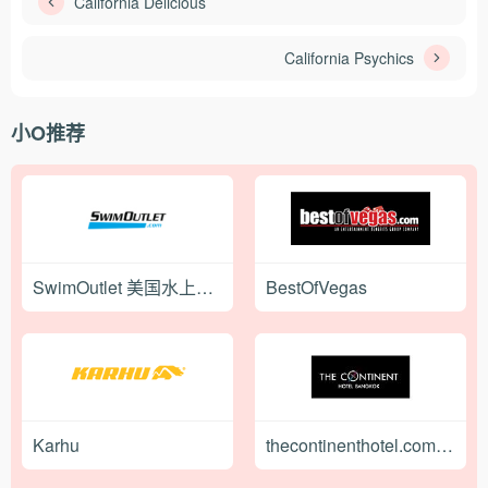
California Delicious
California Psychics
小O推荐
SwimOutlet 美国水上运动服饰品牌网站
BestOfVegas
Karhu
thecontinenthotel.com(曼谷欧陆)