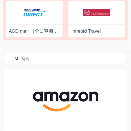
ACD mall （全日空海淘）
Intrepid Travel