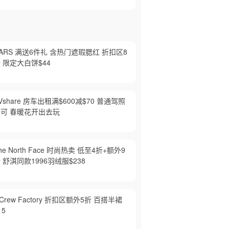
ARS 满送6件礼 含热门遮瑕腮红 折扣区8
 限定大白饼$44
Vshare 房车出租满$600减$70 普通驾照
即可 春暖花开出去玩
he North Face 时尚热卖 低至4折+额外9
 舒淇同款1996羽绒服$238
.Crew Factory 折扣区额外5折 百搭半裙
15