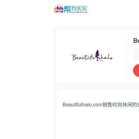
Be
Beautifulhalo.com销售时