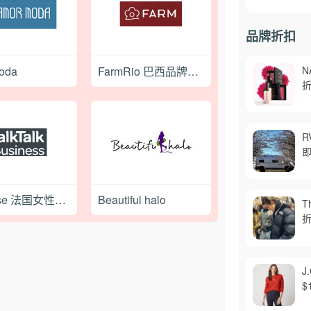
品牌折扣
oda
FarmRio 巴西品牌女装购物网站
N
折
R
Glamuse 法国女性内衣品牌购物网站
Beautiful halo
T
折
J
$