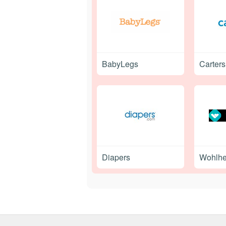
BabyLegs
Carter
Diapers
Wohlh