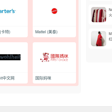
N
s(卡特)
Mattel (美泰)
M
红
eit中文网
国际妈咪