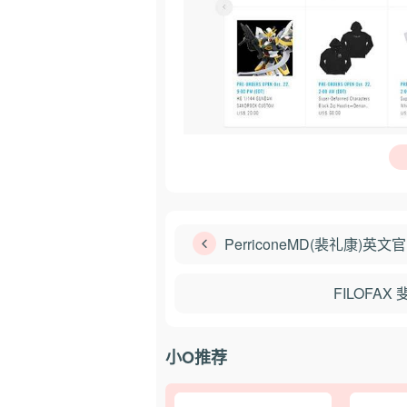
PerriconeMD(裴礼康)英文
FILOFA
小O推荐