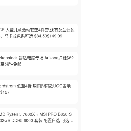
CP 大型儿童活动软垫4件套,还有莫兰迪色
、马卡龙色系可选 $84.59$149.99
irkenstock 舒适鞋履专场 Arizona凉鞋$82
至5折+免邮
ordstrom 低至4折 周雨彤同款UGG雪地
$127
MD Ryzen 5 7600X + MSI PRO B650-S
 32GB DDR5 6000 套装 配置自选 可选背
插主板