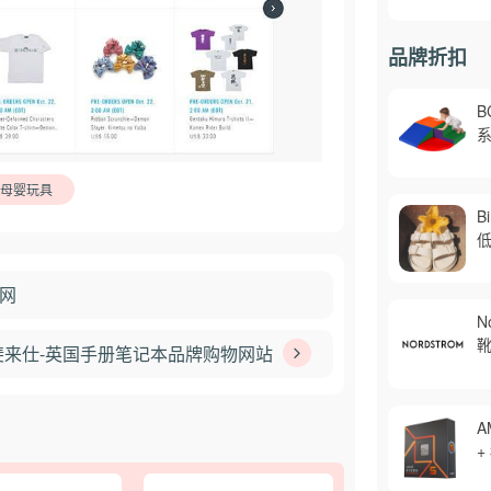
品牌折扣
B
系
母婴玩具
B
低
官网
N
靴
X 斐来仕-英国手册笔记本品牌购物网站
A
+