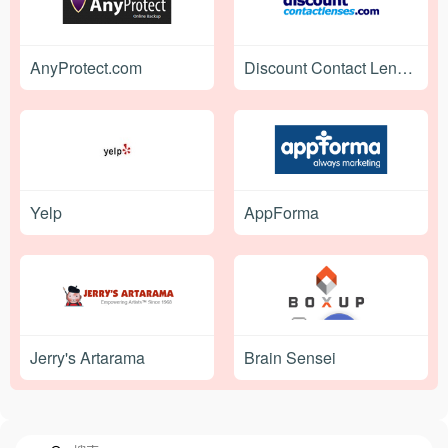
AnyProtect.com
Discount Contact Lenses
Yelp
AppForma
Jerry's Artarama
Brain Sensei